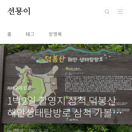
본문 바로가기
션묭이
홈
태그
방명록
카테고리 없음
1박2일 촬영지 삼척 덕봉산
해안생태탐방로 삼척 가볼만
한곳 맹방해수욕장
by 션묭이
2023. 6. 22.