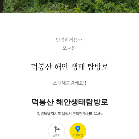
안녕하세용^^
오늘은
덕봉산 해안 생태 탐방로
소개해드릴께요!!