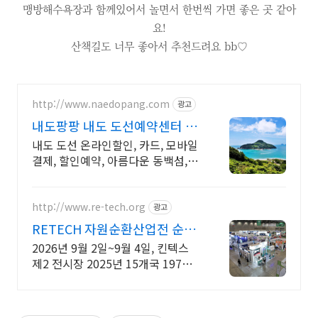
맹방해수욕장과 함께있어서 놀면서 한번씩 가면 좋은 곳 같아
요!
산책길도 너무 좋아서 추천드려요 bb♡
http://www.naedopang.com
광고
내도팡팡 내도 도선예약센터 편
도 10분거리+멀미걱정NO
내도 도선 온라인할인, 카드, 모바일
결제, 할인예약, 아름다운 동백섬, 데
이트코스
http://www.re-tech.org
광고
RETECH 자원순환산업전 순환
경제 리딩전시회
2026년 9월 2일~9월 4일, 킨텍스
제2 전시장 2025년 15개국 197개
사 500부스 참가