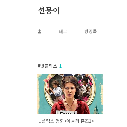
본문 바로가기
션묭이
홈
태그
방명록
넷플릭스
1
넷플릭스 영화<에놀라 홈즈1> 정보 줄거리, 사라진 엄마를 찾아야 한다!