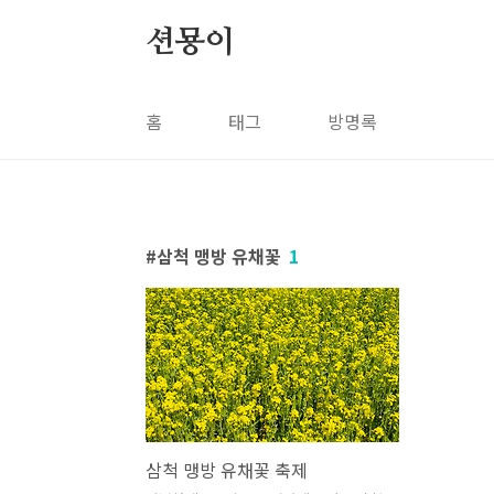
본문 바로가기
션묭이
홈
태그
방명록
삼척 맹방 유채꽃
1
삼척 맹방 유채꽃 축제