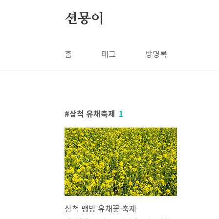
본문 바로가기
션묭이
홈
태그
방명록
삼척 유채축제
1
삼척 맹방 유채꽃 축제