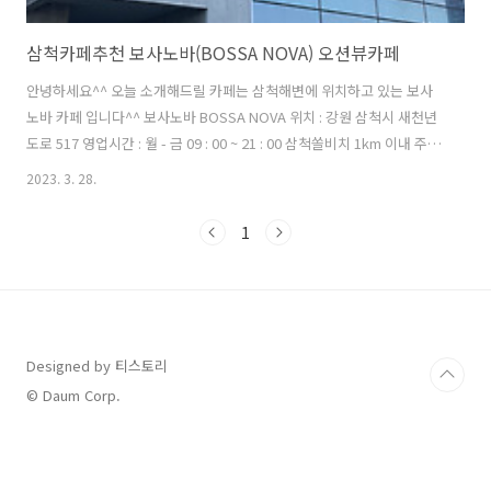
삼척카페추천 보사노바(BOSSA NOVA) 오션뷰카페
안녕하세요^^ 오늘 소개해드릴 카페는 삼척해변에 위치하고 있는 보사
노바 카페 입니다^^ 보사노바 BOSSA NOVA 위치 : 강원 삼척시 새천년
도로 517 영업시간 : 월 - 금 09 : 00 ~ 21 : 00 삼척쏠비치 1km 이내 주차
가능 지인들과 몇 번 가보고 신랑이랑 같이 다녀왔어요 ㅎㅎ 주말 오후시
2023. 3. 28.
간에 갔는데도 사람이 많더라구요ㅠㅠ 카페 입구에 메뉴판이 배치되어
있습니다! 여기서 메뉴 고르시고 들어가는걸 추천드려요^^ ( 버벅거리지
1
않기위해,,^ ^ ) 사람 별로 없겠지 하고 들어갔다가 순간 멈칫 했습니다 1
층에 사람이 많더라구요 허허... 오후라서 빵도 없을 줄 알고 포스팅 생각
하나도 못했는데 들어가자마자 바로 카메라 켰어요 ㅎㅎ 주문하는곳에
도 메뉴판이 배치되어있습니다! 저는 얼죽아이기 때문에..
Designed by 티스토리
© Daum Corp.