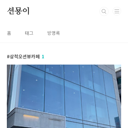
본문 바로가기
션묭이
홈
태그
방명록
삼척오션뷰카페
1