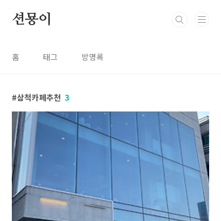
본문 바로가기
션묭이
홈
태그
방명록
삼척카페추천
3