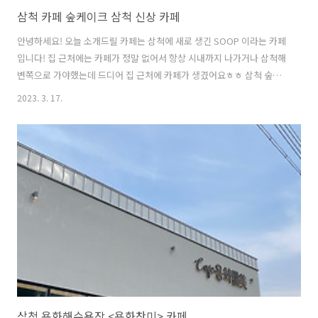
삼척 카페 숲케이크 삼척 신상 카페
안녕하세요! 오늘 소개드릴 카페는 삼척에 새로 생긴 SOOP 이라는 카페
입니다! 집 근처에는 카페가 정말 없어서 항상 시내까지 나가거나 삼척해
변쪽으로 가야했는데 드디어 집 근처에 카페가 생겼어요ㅎㅎ 삼척 숲케
이크 위치 : 강원 삼척시 엑스포로 107 1층 영업시간 : 월~일 8 : 00 ~ 18 :
2023. 3. 17.
00 17 : 30 라스트 오더 격주 월요일 정기 휴무 건물 앞에 주차도 가능하
더라구요! 메뉴판은 이렇게 준비되어있더라구요 저는 히비스커스를 좋
아해서 블루베리 히비스커스 메뉴가 있길래 처음봐서 주문해봤어요 ㅎ
ㅎ 주문케이크도 하시는거 같았어요! 너무 맛있어 보였지만 밥먹고 바로
가서 패스했습니다ㅠㅠ 스콘이 메인같았어요! 케이크랑 스콘이 정말 맛
있다고 하더라구요! 여러분들은 꼭 드셔보세요! 저는 다음에 신랑이랑
가..
삼척 용화해수욕장 <용화찬미> 카페