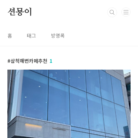
본문 바로가기
션묭이
홈
태그
방명록
삼척해변카페추천
1