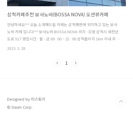
삼척카페추천 보사노바(BOSSA NOVA) 오션뷰카페
안녕하세요^^ 오늘 소개해드릴 카페는 삼척해변에 위치하고 있는 보사
노바 카페 입니다^^ 보사노바 BOSSA NOVA 위치 : 강원 삼척시 새천년
도로 517 영업시간 : 월 - 금 09 : 00 ~ 21 : 00 삼척쏠비치 1km 이내 주차
가능 지인들과 몇 번 가보고 신랑이랑 같이 다녀왔어요 ㅎㅎ 주말 오후시
2023. 3. 28.
간에 갔는데도 사람이 많더라구요ㅠㅠ 카페 입구에 메뉴판이 배치되어
있습니다! 여기서 메뉴 고르시고 들어가는걸 추천드려요^^ ( 버벅거리지
1
않기위해,,^ ^ ) 사람 별로 없겠지 하고 들어갔다가 순간 멈칫 했습니다 1
층에 사람이 많더라구요 허허... 오후라서 빵도 없을 줄 알고 포스팅 생각
하나도 못했는데 들어가자마자 바로 카메라 켰어요 ㅎㅎ 주문하는곳에
도 메뉴판이 배치되어있습니다! 저는 얼죽아이기 때문에..
Designed by 티스토리
© Daum Corp.