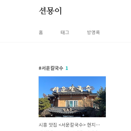
본문 바로가기
션묭이
홈
태그
방명록
서운칼국수
1
시흥 맛집 <서운칼국수> 현지인 맛집 칼국수 맛집