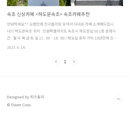
속초 신상카페 <하도문속초> 속초카페추천
안녕하세요^^ 오랜만에 친구들이랑 모여서 다녀온 카페 소개해드립니
다!!! 하도문속초 위치 : 강원특별자치도 속초시 하도문길 50 1층 운영시
간 : 월 수 목 금 토 일 11 : 00 ~ 18 : 00 / 화요일 휴무 거의 10년만에 친구
들이랑 모여서 속초로 여행을 다녀왔어요!삼척댁인 저를 배려해서 친구
2023. 6. 14.
들이강원도로 와줬습니다ㅠㅠ 덕분에 이런 이쁜 신상카페도 다녀왔어
요!!!!!!! 거의 오픈시간에 맞춰서 갔습니다 ㅎㅎ 그래서 그런지 이때까지
1
는 저희 제외하고 한테이블 뿐이여서 사진찍어오기 편했습니다 ㅎㅎ 정
말 좋았어요! 카페에 정원이 있고 푸릇푸릇 너무 좋았습니다! 워낙 푸릇
푸릇한곳을 좋아해서 그런지 안으로 들어가기도 전에 정원에서 만족
100% 였어요 ♡ 드디어 시원하게 카페안으로 들어가서 메뉴판 정독! 아
니..
Designed by 티스토리
© Daum Corp.