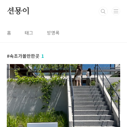
본문 바로가기
션묭이
홈
태그
방명록
속초가볼만한곳
1