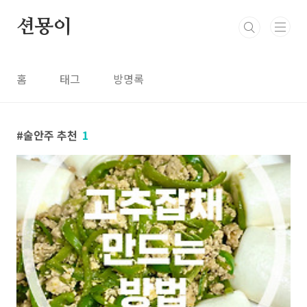
본문 바로가기
션묭이
홈
태그
방명록
술안주 추천
1