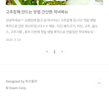
고추잡채 만드는 방법 간단한 저녁메뉴
안녕하세요^^ 오랜만에 들고 온 레시피는! 고추잡채 입니다! 정말 냉털
목적으로 만든 레시피입니다ㅎㅎ 재료 : 다진 돼지고기, 피망, 고추, 굴소
스, 고추기름 , 후추 이번에 정말 냉털 목적으로 만들었던 저녁메뉴입니
다 ㅎㅎ 일단 고추잡채에 사용되는 고기는 주로 잡채용 고기를 사용하지
2023. 3. 13.
만 저희는 냉동실에 돼지다진고기가 있어서 다진고기를 사용했어요^^
일단 집에서 놀고있던 피망을 손질해주세요! 저는 안에 씨 빼고 다 사용
1
했어요!! 다들 냉장고 야채칸에 놀고있는 고추 있으시죠? 그냥 일단 다 대
~충 썰어주세요^^ 양파, 당근 이 있으시다면 사용하세요! 저는 없었어요
ㅠㅠ 소분해놨던 다진고기를 전자레인지에 1분 30초 정도 해동 했어요!
달궈진 팬에 오일을 부어주시고 해동 된 고기를 넣고 볶아주시면 됩니다
어느정도..
Designed by 티스토리
© Daum Corp.