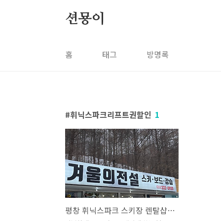
본문 바로가기
션묭이
홈
태그
방명록
휘닉스파크리프트권할인
1
평창 휘닉스파크 스키장 렌탈샵 리프트권 겨울의전설 추천 :)