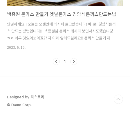
백종원 돈가스 만들기 옛날돈가스 경양식돈까스만드는법
안녕하세요!! 오늘은 오랜만에 레시피 들고왔습니다! 바-로! 경양식돈까
스 만드는 방법입니다!!! 백종원님 돈까스 레시피 보면서시도했습니당
ㅎㅎ 너무 맛있어보이죠?? 자 이제 알려드릴께요!! 돈까스 만들기 재료 :
뒷다리살, 소금, 후추, 계란, 밀가루, 빵가루, 식용유(많이) 돈까스고기는
2023. 6. 15.
대부분 등심을 이용합니다! 저는 가성비로 뒷다리살을 준비했어요! 제가
또 왕돈까스 만들어보겠다며,, 덩어리로 사와서 자르고 두들겨봤습니다
1
ㅎㅎ 일단 등심이 아니여서일까요너무 안펴지더라구요ㅜㅜ 그래서 일단
얇게 떠서 다시 두들겼어요! 그다음 칼집을 내주었습니다! 백종원님께서
는 힘줄을 다 끊으시더라구요! 뒤틀림 방지입니다!!! 꼭 소금이랑 후추 밑
간 해주셔야해요!! 고기가 준비가 다 된 후에는밀가루, 계란, 빵가루 순으
로 ..
Designed by 티스토리
© Daum Corp.