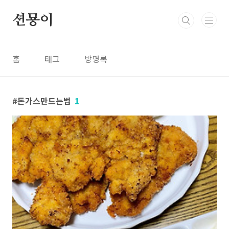
본문 바로가기
션묭이
홈
태그
방명록
돈가스만드는법
1