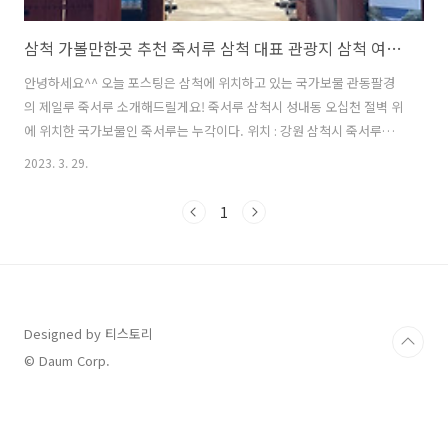
삼척 가볼만한곳 추천 죽서루 삼척 대표 관광지 삼척 여행지 추천
안녕하세요^^ 오늘 포스팅은 삼척에 위치하고 있는 국가보물 관동팔경
의 제일루 죽서루 소개해드릴게요! 죽서루 삼척시 성내동 오십천 절벽 위
에 위치한 국가보물인 죽서루는 누각이다. 위치 : 강원 삼척시 죽서루길
37 운영시간 : 매일 09 :00 ~ 18 : 00 -동절기에는 17 : 00 까지. 지나가면
2023. 3. 29.
서만 보고 한번도 가보지는 못했었는데 산책 겸 다녀와봤어요 ㅎㅎ 현재
죽서루는 국보 승격 기원 서명 운동을 하고 있더라구요 ! 이 날 날씨도 좋
1
지 않더니 사진들이 다 역광이네요...ㅎ 죽서루는 조선시대에 일종의 관
아시설로 활용된 누각이었다고 해요! 삼척 지방 양반 사대부와 삼척을 찾
아오는 시인 묵객들의 정신수양을 위한 휴식 공간으로도 사용되었다고
합니다 죽서루 동쪽 옛 연근당 자리 가까이에 있는 바위문, 행..
Designed by 티스토리
© Daum Corp.