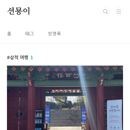
본문 바로가기
션묭이
홈
태그
방명록
삼척 여행
1