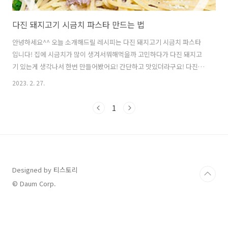
다진 돼지고기 시금치 파스타 만드는 법
안녕하세요^^ 오늘 소개해드릴 레시피는 다진 돼지고기 시금치 파스타
입니다! 집에 시금치가 많이 생겨서뭐해먹을까 고민하다가 다진 돼지고
기 있는게 생각나서 한번 만들어봤어요! 간단하고 맛있더라구요! 다진 돼
지고기 시금치 파스타 재료 : 스파게티면, 다진 돼지고기, 시금치, 굴소
2023. 2. 27.
스, 참치액, 소금 일단 면을 삶아주세요! 저는 코스트코에서 구매한 스파
게티면을 사용했는데 이 면은 11분 삶아야 한다고 되어있어서 끓는 물에
1
9분-10분 정도 삶아줬어요! 익으면 확실하게 달라져 보여요^^ 코스트코
스파게티면은 정말 통통해요 ㅎㅎ 저는 좋더라구용ㅋㅋ 올리브오일에
다진마늘을 볶아주세요! 저는 항상 대~충 볶습니다ㅎㅎ 다진 돼지고기가
냉동된 상태여서 전자레인지에 해동해서 사용했습니다^^ 냄새날까봐 후
추 첨가했어요ㅎㅎ 돼..
Designed by 티스토리
© Daum Corp.