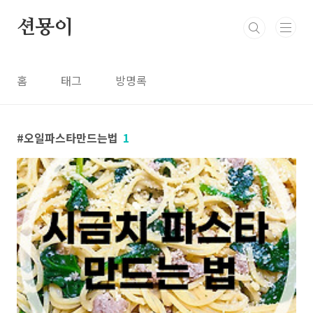
본문 바로가기
션묭이
홈
태그
방명록
오일파스타만드는법
1