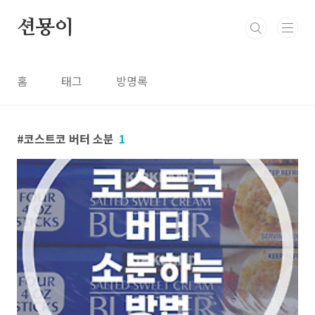
본문 바로가기
션묭이
홈
태그
방명록
코스트코 버터 소분
1