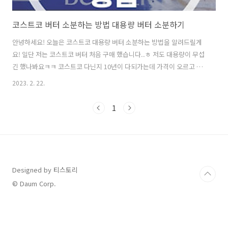
코스트코 버터 소분하는 방법 대용량 버터 소분하기
안녕하세요! 오늘은 코스트코 대용량 버터 소분하는 방법을 알려드릴게
요! 일단 저는 코스트코 버터 처음 구매 했습니다..ㅎ 저도 대용량이 무섭
긴 했나봐요ㅋㅋ 코스트코 다닌지 10년이 다되가는데 가격이 오르고 올
랐을때 이제서야 구매를 해보다니,,ㅠㅠ 일단! 코스트코 대용량 버터 소
2023. 2. 22.
분하는 방법 이렇게 박스 하나 뜯어주시고 버터 하나 종이 열어주세요!
제가 많은 영상도 보고 블로그도 많이 찾아봤었는데 정말 이게 맞나... 싶
1
더라구요..ㅠㅠ 이렇게 살짝 칼로 눌러놔야 한다는 어떤분의 방법을 보고
일단 해봤습니다..! 이렇게 해야 힘이 덜 들어간데요...! 예...맞아요... 전
일단 실패했습니다ㅋㅋㅋ 도대체 종이호일은 어느정도를 뜯고 해야하는
지 모르겠더라구요ㅠㅠ 아무리 찾아봐도 저는 알아낼 수 가 없었어요ㅜ
ㅜ 저..
Designed by 티스토리
© Daum Corp.