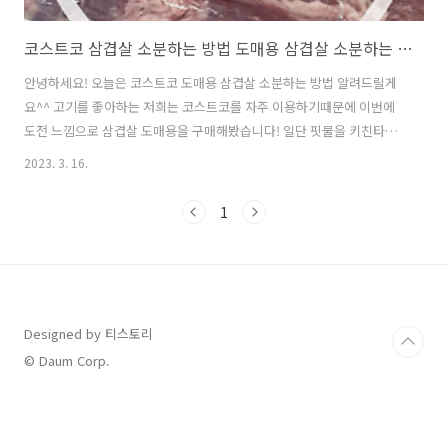
코스트코 삼겹살 소분하는 방법 도매용 삼겹살 소분하는 방법
안녕하세요! 오늘은 코스트코 도매용 삼겹살 소분하는 방법 알려드릴게
요^^ 고기를 좋아하는 저희는 코스트코를 자주 이용하기때문에 이번에
도전 느낌으로 삼겹살 도매용을 구매해봤습니다! 일단 핏물을 키친타올
로 닦아주세요! 핏물이 너무 많으면 안좋다고 하더라구요! 코스트코에서
2023. 3. 16.
고기를 고를때에도 핏물이 적고 비계가 적은 고기로 잘 골라야 된다고 합
니다! 저희는 뒤늦게 알아서 집에와서 확인해보니 비계가 많은걸 골라왔
1
더라구요ㅋㅋ;; 다른 블로그를 많이 보고 공부해봤지만 미추리 부분이고
무슨 부분이고 저는 도무지 잘 모르겠더라구요 ㅎㅎ... 그래서 그냥 대충
시작했어요 ㅋㅋ 사진에서도 보이는 비계 많음이... 절 고통스럽게 했습
니다 ㅜㅜ 일단 다 썰어보자 하고 썰고 확인했는데 더 더 더 절망이였어
요 ㅋㅋㅋㅋㅋ 비계 무..
Designed by 티스토리
© Daum Corp.