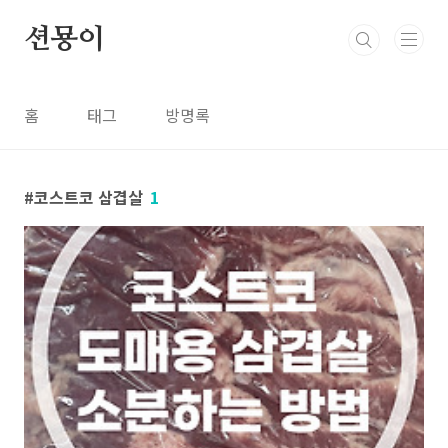
본문 바로가기
션묭이
홈
태그
방명록
코스트코 삼겹살
1